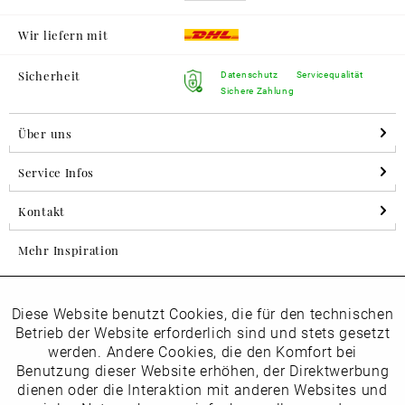
Wir liefern mit
Sicherheit
Datenschutz
Servicequalität
Sichere Zahlung
Über uns
Service Infos
Kontakt
Mehr Inspiration
Diese Website benutzt Cookies, die für den technischen
Aktiv
Folgen Sie uns auf Instagram
Funktionale
Betrieb der Website erforderlich sind und stets gesetzt
horsch_schuhe
werden. Andere Cookies, die den Komfort bei
Inaktiv
Benutzung dieser Website erhöhen, der Direktwerbung
Marketing
dienen oder die Interaktion mit anderen Websites und