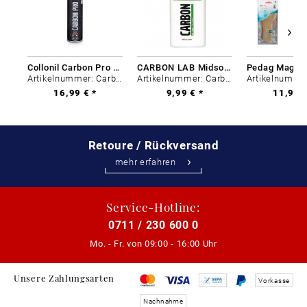
Collonil Carbon Pro 400 ml
CARBON LAB Midsole Cleaner
Artikelnummer: Carbon-0
Artikelnummer: Carbon-0
16,99 € *
9,99 € *
11,99 €
Retoure / Rückversand
mehr erfahren
Service-Hotline:
0711 / 230 600 0
Mo. - Fr. von
09:00 - 16:00 Uhr
Unsere Zahlungsarten
Vorkasse
Nachnahme