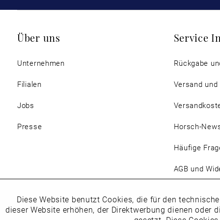
Über uns
Service I
Unternehmen
Rückgabe un
Filialen
Versand und
Jobs
Versandkost
Presse
Horsch-New
Häufige Frag
AGB und Wide
Magazin
Diese Website benutzt Cookies, die für den technische
Funktionale
dieser Website erhöhen, der Direktwerbung dienen oder d
gesetzt. Diese Cookies