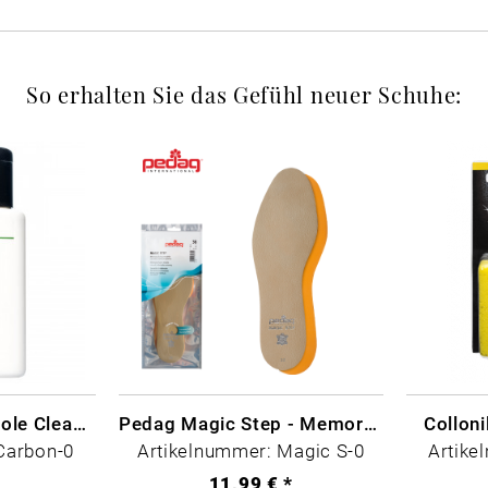
So erhalten Sie das Gefühl neuer Schuhe:
CARBON LAB Midsole Cleaner
Pedag Magic Step - Memory Schaum
Collon
Carbon-0
Artikelnummer: Magic S-0
Artike
*
11,99 € *