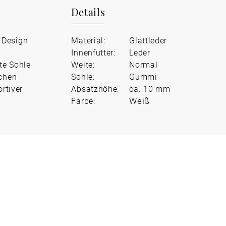
Details
 Design
Material:
Glattleder
Innenfutter:
Leder
te Sohle
Weite:
Normal
schen
Sohle:
Gummi
rtiver
Absatzhöhe:
ca. 10 mm
Weiß
Farbe: