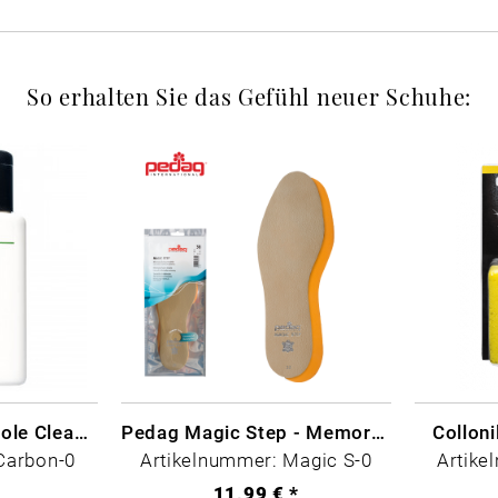
So erhalten Sie das Gefühl neuer Schuhe:
CARBON LAB Midsole Cleaner
Pedag Magic Step - Memory Schaum
Collon
Carbon-0
Artikelnummer: Magic S-0
Artike
*
11,99 € *