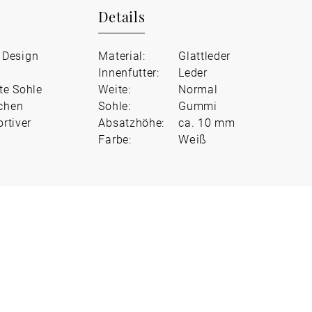
Details
 Design
Material:
Glattleder
Innenfutter:
Leder
te Sohle
Weite:
Normal
schen
Sohle:
Gummi
rtiver
Absatzhöhe:
ca. 10 mm
Weiß
Farbe: