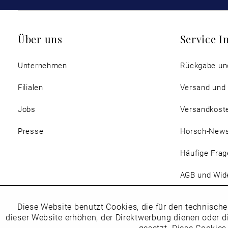
Über uns
Service I
Unternehmen
Rückgabe un
Filialen
Versand und
Jobs
Versandkost
Presse
Horsch-New
Häufige Frag
AGB und Wide
Magazin
Diese Website benutzt Cookies, die für den technische
Funktionale
dieser Website erhöhen, der Direktwerbung dienen oder d
gesetzt. Diese Cookies