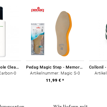
CARBON LAB Midsole Cleaner
Pedag Magic Step - Memory Schaum
Carbon-0
Artikelnummer: Magic S-0
Artike
*
11,99 € *
lungsarten
Wir liefern mit