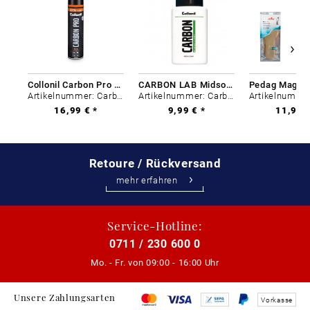
Collonil Carbon Pro 400 ml
CARBON LAB Midsole Cleaner
Artikelnummer: Carbon-0
Artikelnummer: Carbon-0
16,99 € *
9,99 € *
11,99 €
Retoure / Rückversand
mehr erfahren
Service-Hotline:
0711 / 230 600 0
Mo. - Fr. von
09:00 - 16:00 Uhr
Unsere Zahlungsarten
Vorkasse