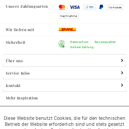
Unsere Zahlungsarten
Vorkasse
Nachnahme
Wir liefern mit
Sicherheit
Datenschutz
Servicequalität
Sichere Zahlung
Über uns
Service Infos
Kontakt
Mehr Inspiration
Diese Website benutzt Cookies, die für den technischen
Aktiv
Folgen Sie uns auf Instagram
Funktionale
Betrieb der Website erforderlich sind und stets gesetzt
horsch_schuhe