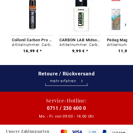
Collonil Carbon Pro 400 ml
CARBON LAB Midsole Cleaner
Artikelnummer: Carbon-0
Artikelnummer: Carbon-0
16,99 € *
9,99 € *
11,99 €
Retoure / Rückversand
mehr erfahren
Service-Hotline:
0711 / 230 600 0
Mo. - Fr. von
09:00 - 16:00 Uhr
Unsere Zahlungsarten
Vorkasse