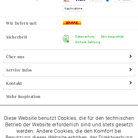
Nachnahme
Wir liefern mit
Sicherheit
Datenschutz
Servicequalität
Sichere Zahlung
Über uns
Service Infos
Kontakt
Mehr Inspiration
Diese Website benutzt Cookies, die für den technischen
Aktiv
Folgen Sie uns auf Instagram
Funktionale
Betrieb der Website erforderlich sind und stets gesetzt
horsch_schuhe
werden. Andere Cookies, die den Komfort bei
Inaktiv
Benutzung dieser Website erhöhen, der Direktwerbung
Marketing