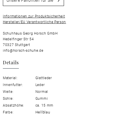
Unsere Favoriten für Sie
Informationen zur Produktsicherheit
Hersteller/EU Verantwortliche Person
Schuhhaus Georg Horsch GmbH
Hedelfinger Str 54
70327 Stuttgart
info@horsch-schuhe.de
Details
Material:
Glattleder
Innenfutter:
Leder
Weite:
Normal
Sohle:
Gummi
Absatzhöhe:
ca. 15 mm
Hellblau
Farbe: