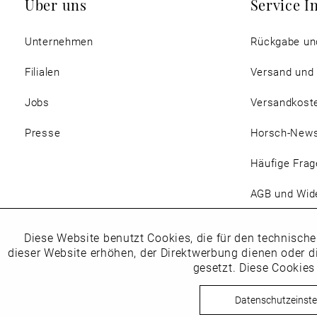
Über uns
Service I
Unternehmen
Rückgabe un
Filialen
Versand und
Jobs
Versandkost
Presse
Horsch-New
Häufige Frag
AGB und Wide
Magazin
Diese Website benutzt Cookies, die für den technische
Funktionale
dieser Website erhöhen, der Direktwerbung dienen oder d
gesetzt. Diese Cookies
Marketing
Datenschutzeinste
Copyright © Schuhhaus Horsc