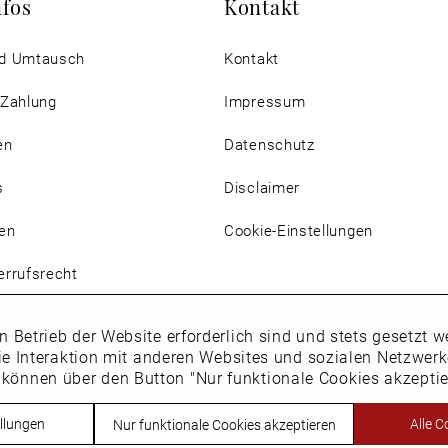
nfos
Kontakt
d Umtausch
Kontakt
 Zahlung
Impressum
en
Datenschutz
s
Disclaimer
en
Cookie-Einstellungen
rrufsrecht
n Betrieb der Website erforderlich sind und stets gesetzt
ie Interaktion mit anderen Websites und sozialen Netzwer
 können über den Button "Nur funktionale Cookies akzepti
Vertrag widerrufen
llungen
Alle C
Nur funktionale Cookies akzeptieren
h. * Alle Preise inkl. Mehrwertsteuer des jeweiligen Lieferlandes. Nic