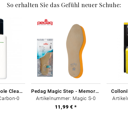
So erhalten Sie das Gefühl neuer Schuhe:
CARBON LAB Midsole Cleaner
Pedag Magic Step - Memory Schaum
Collon
Carbon-0
Artikelnummer: Magic S-0
Artike
*
11,99 € *