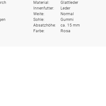
urch
Material:
Glattleder
Innenfutter:
Leder
Weite:
Normal
gen
Sohle:
Gummi
Absatzhöhe:
ca. 15 mm
Rosa
Farbe: