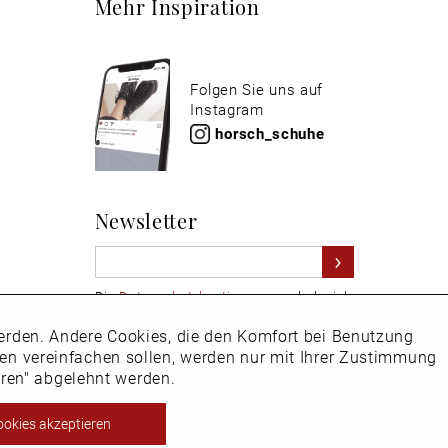
Mehr Inspiration
Folgen Sie uns auf
Instagram
horsch_schuhe
Newsletter
Die
Datenschutzbestimmungen
habe ich
zur Kenntnis genommen
 werden. Andere Cookies, die den Komfort bei Benutzung
Aktiv
Hier
vom Newsletter abmelden.
ken vereinfachen sollen, werden nur mit Ihrer Zustimmung
eren" abgelehnt werden.
Inaktiv
ookies akzeptieren
ht EU-Ausland steuerbefreit.