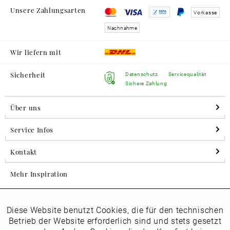
Unsere Zahlungsarten
Vorkasse
Nachnahme
Wir liefern mit
Sicherheit
Datenschutz
Servicequalität
Sichere Zahlung
Über uns
Service Infos
Kontakt
Mehr Inspiration
Diese Website benutzt Cookies, die für den technischen
Aktiv
Folgen Sie uns auf Instagram
Funktionale
Betrieb der Website erforderlich sind und stets gesetzt
horsch_schuhe