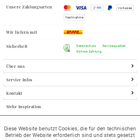
Unsere Zahlungsarten
Vorkasse
Nachnahme
Wir liefern mit
Sicherheit
Datenschutz
Servicequalität
Sichere Zahlung
Über uns
Service Infos
Kontakt
Mehr Inspiration
Diese Website benutzt Cookies, die für den technischen
Aktiv
Folgen Sie uns auf Instagram
Funktionale
Betrieb der Website erforderlich sind und stets gesetzt
horsch_schuhe