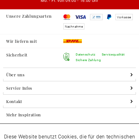
Mo. - Fr. von
09:00 - 16:00 Uhr
Unsere Zahlungsarten
Vorkasse
Nachnahme
Wir liefern mit
Sicherheit
Datenschutz
Servicequalität
Sichere Zahlung
Über uns
Service Infos
Kontakt
Mehr Inspiration
Diese Website benutzt Cookies, die für den technischen
Aktiv
Folgen Sie uns auf Instagram
Funktionale