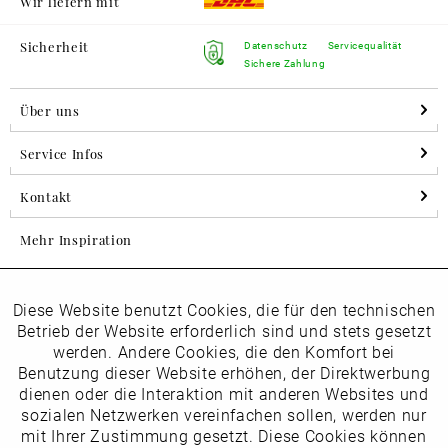
Wir liefern mit
Sicherheit
Datenschutz
Servicequalität
Sichere Zahlung
Über uns
Service Infos
Kontakt
Mehr Inspiration
Diese Website benutzt Cookies, die für den technischen
Aktiv
Folgen Sie uns auf Instagram
Funktionale
Betrieb der Website erforderlich sind und stets gesetzt
horsch_schuhe
werden. Andere Cookies, die den Komfort bei
Inaktiv
Benutzung dieser Website erhöhen, der Direktwerbung
Marketing
dienen oder die Interaktion mit anderen Websites und
Newsletter
sozialen Netzwerken vereinfachen sollen, werden nur
Inaktiv
mit Ihrer Zustimmung gesetzt. Diese Cookies können
Tracking