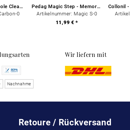
CARBON LAB Midsole Cleaner
Pedag Magic Step - Memory Schaum
Carbon-0
Artikelnummer: Magic S-0
Artike
*
11,99 € *
lungsarten
Wir liefern mit
e
Nachnahme
Retoure / Rückversand