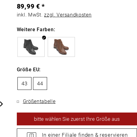
89,99 € *
inkl. MwSt.
zzgl. Versandkosten
Weitere Farben:
Größe EU:
43
44
Größentabelle
bitte
wählen Sie zuerst Ihre Größe aus
In einer Filiale
finden &
reservieren