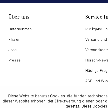
Über uns
Service I
Unternehmen
Rückgabe un
Filialen
Versand und
Jobs
Versandkost
Presse
Horsch-New
Häufige Frag
AGB und Wide
Magazin
Diese Website benutzt Cookies, die für den technische
Funktionale
dieser Website erhöhen, der Direktwerbung dienen oder d
gesetzt. Diese Cookies