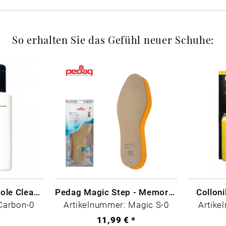
So erhalten Sie das Gefühl neuer Schuhe:
CARBON LAB Midsole Cleaner
Pedag Magic Step - Memory Schaum
Collon
Carbon-0
Artikelnummer: Magic S-0
Artike
*
11,99 € *