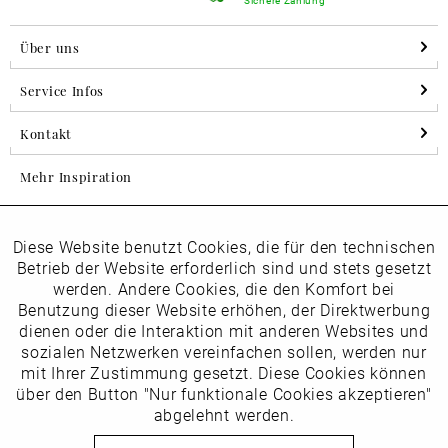
Über uns
Service Infos
Kontakt
Mehr Inspiration
Diese Website benutzt Cookies, die für den technischen
Aktiv
Folgen Sie uns auf Instagram
Funktionale
Betrieb der Website erforderlich sind und stets gesetzt
horsch_schuhe
werden. Andere Cookies, die den Komfort bei
Inaktiv
Benutzung dieser Website erhöhen, der Direktwerbung
Marketing
dienen oder die Interaktion mit anderen Websites und
Newsletter
sozialen Netzwerken vereinfachen sollen, werden nur
Inaktiv
mit Ihrer Zustimmung gesetzt. Diese Cookies können
Tracking
über den Button "Nur funktionale Cookies akzeptieren"
abgelehnt werden.
Die
Datenschutzbestimmungen
habe ich zur Kenntnis
Inaktiv
Service
genommen