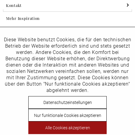
Kontakt
Mehr Inspiration
Diese Website benutzt Cookies, die für den technischen
Aktiv
Folgen Sie uns auf Instagram
Funktionale
Betrieb der Website erforderlich sind und stets gesetzt
horsch_schuhe
werden. Andere Cookies, die den Komfort bei
Inaktiv
Benutzung dieser Website erhöhen, der Direktwerbung
Marketing
dienen oder die Interaktion mit anderen Websites und
Newsletter
sozialen Netzwerken vereinfachen sollen, werden nur
Inaktiv
mit Ihrer Zustimmung gesetzt. Diese Cookies können
Tracking
über den Button "Nur funktionale Cookies akzeptieren"
abgelehnt werden.
Die
Datenschutzbestimmungen
habe ich zur Kenntnis
Inaktiv
Service
genommen
Datenschutzeinstellungen
Hier
vom Newsletter abmelden.
Nur funktionale Cookies akzeptieren
Vertrag widerrufen
Alle Cookies akzeptieren
Copyright © Schuhhaus Horsch. * Alle Preise inkl.