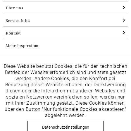
Über uns
Service Infos
Kontakt
Mehr Inspiration
Diese Website benutzt Cookies, die für den technischen
Aktiv
Folgen Sie uns auf Instagram
Funktionale
Betrieb der Website erforderlich sind und stets gesetzt
horsch_schuhe
werden. Andere Cookies, die den Komfort bei
Inaktiv
Benutzung dieser Website erhöhen, der Direktwerbung
Marketing
dienen oder die Interaktion mit anderen Websites und
Newsletter
sozialen Netzwerken vereinfachen sollen, werden nur
Inaktiv
mit Ihrer Zustimmung gesetzt. Diese Cookies können
Tracking
über den Button "Nur funktionale Cookies akzeptieren"
abgelehnt werden.
Die
Datenschutzbestimmungen
habe ich zur Kenntnis
Inaktiv
Service
genommen
Datenschutzeinstellungen
Hier
vom Newsletter abmelden.