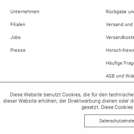
Unternehmen
Rückgabe un
Filialen
Versand und
Jobs
Versandkost
Presse
Horsch-New
Häufige Frag
AGB und Wide
Magazin
Diese Website benutzt Cookies, die für den technische
Funktionale
dieser Website erhöhen, der Direktwerbung dienen oder d
gesetzt. Diese Cookies
Marketing
Datenschutzeinste
Copyright © Schuhhaus Horsc
Tracking