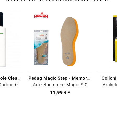
CARBON LAB Midsole Cleaner
Pedag Magic Step - Memory Schaum
Collon
Carbon-0
Artikelnummer: Magic S-0
Artike
*
11,99 € *