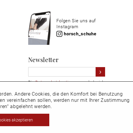
Folgen Sie uns auf
Instagram
horsch_schuhe
Newsletter
Die
Datenschutzbestimmungen
habe ich
zur Kenntnis genommen
 werden. Andere Cookies, die den Komfort bei Benutzung
Aktiv
Hier
vom Newsletter abmelden.
ken vereinfachen sollen, werden nur mit Ihrer Zustimmung
eren" abgelehnt werden.
Inaktiv
ookies akzeptieren
ht EU-Ausland steuerbefreit.
Inaktiv