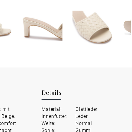
Details
t mit
Material:
Glattleder
 Beige.
Innenfutter:
Leder
komfort
Weite:
Normal
 macht
Sohle:
Gummi