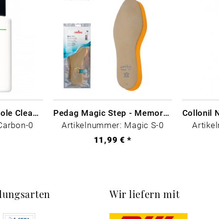
CARBON LAB Midsole Cleaner
Pedag Magic Step - Memory Schaum
Carbon-0
Artikelnummer: Magic S-0
Artike
*
11,99 € *
lungsarten
Wir liefern mit