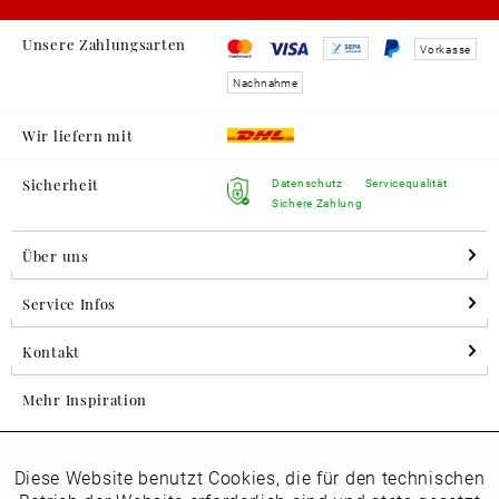
Unsere Zahlungsarten
Vorkasse
Nachnahme
Wir liefern mit
Sicherheit
Datenschutz
Servicequalität
Sichere Zahlung
Über uns
Service Infos
Kontakt
Mehr Inspiration
Diese Website benutzt Cookies, die für den technischen
Aktiv
Folgen Sie uns auf Instagram
Funktionale