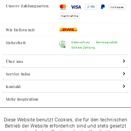
Unsere Zahlungsarten
Vorkasse
Nachnahme
Wir liefern mit
Sicherheit
Datenschutz
Servicequalität
Sichere Zahlung
Über uns
Service Infos
Kontakt
Mehr Inspiration
Diese Website benutzt Cookies, die für den technischen
Aktiv
Folgen Sie uns auf Instagram
Funktionale
Betrieb der Website erforderlich sind und stets gesetzt
horsch_schuhe