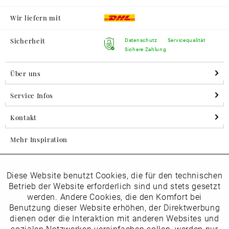
Wir liefern mit
Sicherheit
Datenschutz
Servicequalität
Sichere Zahlung
Über uns
Service Infos
Kontakt
Mehr Inspiration
Diese Website benutzt Cookies, die für den technischen
Aktiv
Folgen Sie uns auf Instagram
Funktionale
Betrieb der Website erforderlich sind und stets gesetzt
horsch_schuhe
werden. Andere Cookies, die den Komfort bei
Inaktiv
Benutzung dieser Website erhöhen, der Direktwerbung
Marketing
dienen oder die Interaktion mit anderen Websites und
Newsletter
sozialen Netzwerken vereinfachen sollen, werden nur