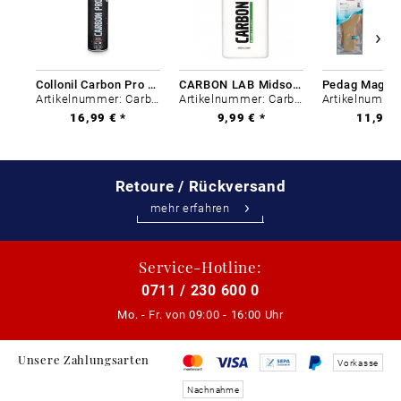
Collonil Carbon Pro 400 ml
CARBON LAB Midsole Cleaner
Artikelnummer: Carbon-0
Artikelnummer: Carbon-0
16,99 € *
9,99 € *
11,99 €
Retoure / Rückversand
mehr erfahren
Service-Hotline:
0711 / 230 600 0
Mo. - Fr. von
09:00 - 16:00 Uhr
Unsere Zahlungsarten
Vorkasse
Nachnahme