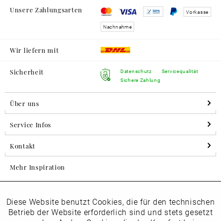
Unsere Zahlungsarten
Vorkasse
Nachnahme
Wir liefern mit
Sicherheit
Datenschutz
Servicequalität
Sichere Zahlung
Über uns
Service Infos
Kontakt
Mehr Inspiration
Diese Website benutzt Cookies, die für den technischen
Aktiv
Folgen Sie uns auf Instagram
Funktionale
Betrieb der Website erforderlich sind und stets gesetzt
horsch_schuhe