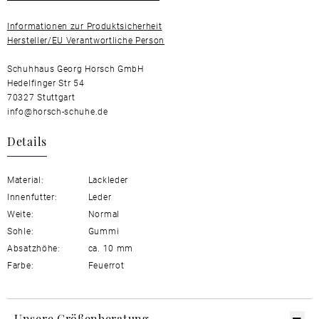
Informationen zur Produktsicherheit
Hersteller/EU Verantwortliche Person
Schuhhaus Georg Horsch GmbH
Hedelfinger Str 54
70327 Stuttgart
info@horsch-schuhe.de
Details
Material:
Lackleder
Innenfutter:
Leder
Weite:
Normal
Sohle:
Gummi
Absatzhöhe:
ca. 10 mm
Farbe:
Feuerrot
Unsere Größenberatung