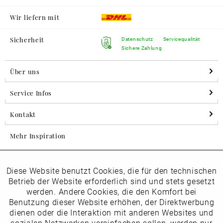
Wir liefern mit
Sicherheit
Datenschutz
Servicequalität
Sichere Zahlung
Über uns
Service Infos
Kontakt
Mehr Inspiration
Diese Website benutzt Cookies, die für den technischen
Aktiv
Folgen Sie uns auf Instagram
Funktionale
Betrieb der Website erforderlich sind und stets gesetzt
horsch_schuhe
werden. Andere Cookies, die den Komfort bei
Inaktiv
Benutzung dieser Website erhöhen, der Direktwerbung
Marketing
dienen oder die Interaktion mit anderen Websites und
Newsletter
sozialen Netzwerken vereinfachen sollen, werden nur