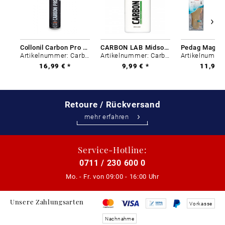
Collonil Carbon Pro 400 ml
CARBON LAB Midsole Cleaner
Artikelnummer: Carbon-0
Artikelnummer: Carbon-0
16,99 € *
9,99 € *
11,99 €
Retoure / Rückversand
mehr erfahren
Service-Hotline:
0711 / 230 600 0
Mo. - Fr. von
09:00 - 16:00 Uhr
Unsere Zahlungsarten
Vorkasse
Nachnahme