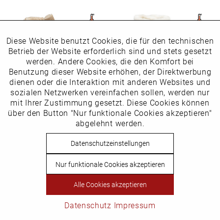
Diese Website benutzt Cookies, die für den technischen
Aktiv
Funktionale
Betrieb der Website erforderlich sind und stets gesetzt
werden. Andere Cookies, die den Komfort bei
Inaktiv
Benutzung dieser Website erhöhen, der Direktwerbung
Marketing
dienen oder die Interaktion mit anderen Websites und
sozialen Netzwerken vereinfachen sollen, werden nur
Inaktiv
mit Ihrer Zustimmung gesetzt. Diese Cookies können
Tracking
Stiefelette in Übergrößen
Stiefelette in Übergrößen
über den Button "Nur funktionale Cookies akzeptieren"
Artikelnummer: 3603-25
Artikelnummer: 3517-24
abgelehnt werden.
119,99 € *
99,99 € *
Inaktiv
Service
Datenschutzeinstellungen
Nur funktionale Cookies akzeptieren
Alle Cookies akzeptieren
Datenschutz
Impressum